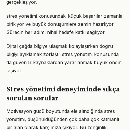
gerçekleşiyor.
stres yönetimi konusundaki küçük başarılar zamanla
birikiyor ve büyük dönüşümlere zemin hazırlıyor.
Sürecin her adımı nihai hedefe katkı sağlıyor.
Dijital çağda bilgiye ulaşmak kolaylaşırken doğru
bilgiyi ayıklamak zorlaştı. stres yönetimi konusunda
da güvenilir kaynaklardan yararlanmak büyük önem
taşıyor.
Stres yönetimi deneyiminde sıkça
sorulan sorular
Motivasyon gücü boyutunda ele alındığında stres
yönetimi, düşünüldüğünden çok daha çok katmanlı
bir alan olarak karşımıza çıkıyor. Bu zenginlik,