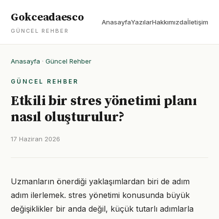
Gokceadaesco
Anasayfa
Yazılar
Hakkımızda
İletişim
GÜNCEL REHBER
Anasayfa
·
Güncel Rehber
GÜNCEL REHBER
Etkili bir stres yönetimi planı
nasıl oluşturulur?
17 Haziran 2026
Uzmanların önerdiği yaklaşımlardan biri de adım
adım ilerlemek. stres yönetimi konusunda büyük
değişiklikler bir anda değil, küçük tutarlı adımlarla