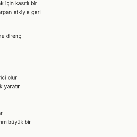
çin kasıtlı bir
rpan etkiyle geri
me direnç
ici olur
k yaratır
ar
rım büyük bir