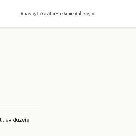
Anasayfa
Yazılar
Hakkımızda
İletişim
tı. ev düzeni