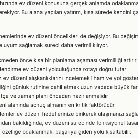
ızında ev düzeni konusuna gerçek anlamda odaklanmak i
rekiyor. Bu alana yapılan yatırım, kısa sürede kendini ça
önemlerinde ev düzeni öncelikleri de değişiyor. Bu değişi
 uyum sağlamak süreci daha verimli kılıyor.
den önce kısa bir planlama aşaması verimliliği artırır
lendirme ev düzeni yolculuğunda rotayı doğru tutar
ın ev düzeni alışkanlıklarını incelemek ilham ve yol göster
iğini günlük rutinine dahil etmek uzun vadede büyük far
ütçe ve zaman planı önceden hazırlanmalıdır
zeni alanında sonuç almanın en kritik faktörüdür
emler ev düzeni hedeflerinize birikerek ulaşmanızı sağl
ından bakıldığında, ev düzeni sürecinde fonksiyonel tasa
u özelliğe odaklanmak, başarıya giden yolu kısaltabilir.