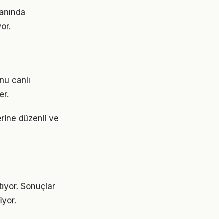
lanında
or.
nu canlı
er.
erine düzenli ve
tıyor. Sonuçlar
yor.