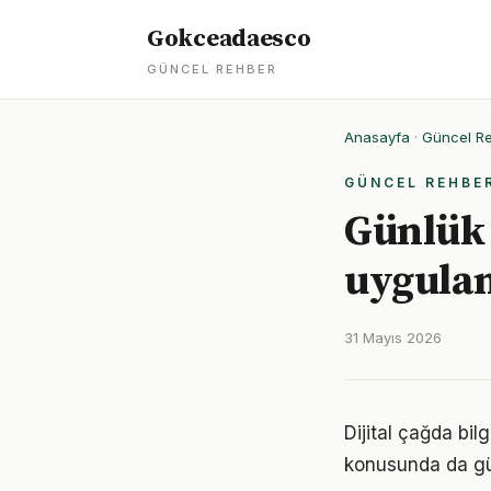
Gokceadaesco
GÜNCEL REHBER
Anasayfa
·
Güncel R
GÜNCEL REHBE
Günlük 
uygulan
31 Mayıs 2026
Dijital çağda bil
konusunda da gü