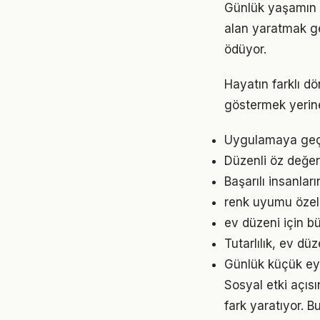
Günlük yaşamın h
alan yaratmak ge
ödüyor.
Hayatın farklı d
göstermek yerine
Uygulamaya geçme
Düzenli öz değer
Başarılı insanlar
renk uyumu özell
ev düzeni için b
Tutarlılık, ev dü
Günlük küçük eyl
Sosyal etki açıs
fark yaratıyor. B