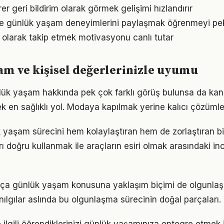
irer geri bildirim olarak görmek gelişimi hızlandırır
e günlük yaşam deneyimlerini paylaşmak öğrenmeyi peki
l olarak takip etmek motivasyonu canlı tutar
m ve kişisel değerlerinizle uyumu
ük yaşam hakkında pek çok farklı görüş bulunsa da kanı
ek en sağlıklı yol. Modaya kapılmak yerine kalıcı çözümle
k yaşam sürecini hem kolaylaştıran hem de zorlaştıran bi
arı doğru kullanmak ile araçların esiri olmak arasındaki in
rtıkça günlük yaşam konusuna yaklaşım biçimi de olgunlaş
nılgılar aslında bu olgunlaşma sürecinin doğal parçaları.