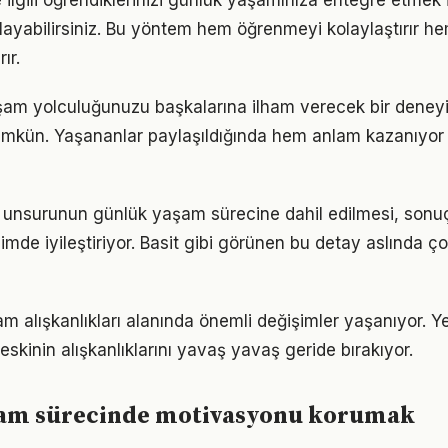
 ilgili öğrendiklerinizi günlük yaşamınıza entegre etmek 
ayabilirsiniz. Bu yöntem hem öğrenmeyi kolaylaştırır h
ır.
şam yolculuğunuzu başkalarına ilham verecek bir dene
kün. Yaşananlar paylaşıldığında hem anlam kazanıyor
ık unsurunun günlük yaşam sürecine dahil edilmesi, sonuçl
imde iyileştiriyor. Basit gibi görünen bu detay aslında ç
am alışkanlıkları alanında önemli değişimler yaşanıyor. Y
skinin alışkanlıklarını yavaş yavaş geride bırakıyor.
am sürecinde motivasyonu korumak