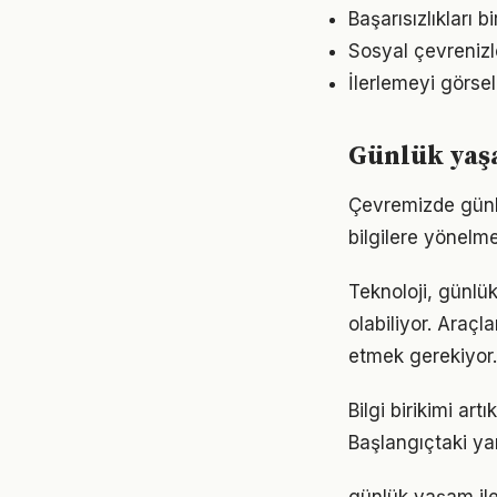
Başarısızlıkları b
Sosyal çevrenizl
İlerlemeyi görse
Günlük yaşa
Çevremizde günl
bilgilere yönelm
Teknoloji, günlü
olabiliyor. Araçl
etmek gerekiyor.
Bilgi birikimi a
Başlangıçtaki ya