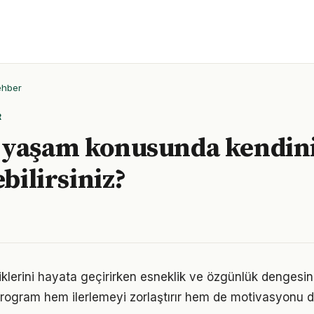
ehber
R
yaşam konusunda kendiniz
ebilirsiniz?
tiklerini hayata geçirirken esneklik ve özgünlük denges
r program hem ilerlemeyi zorlaştırır hem de motivasyonu d