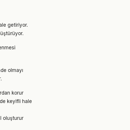
e getiriyor.
üştürüyor.
rlenmesi
nde olmayı
.
rdan korur
e keyifli hale
 oluşturur