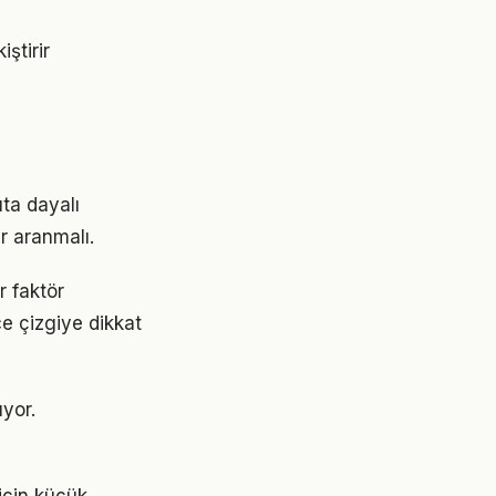
ştirir
ta dayalı
r aranmalı.
r faktör
ce çizgiye dikkat
ıyor.