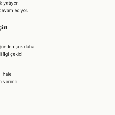
 yatıyor.
devam ediyor.
çin
düğünden çok daha
 ilgi çekici
ı hale
a verimli