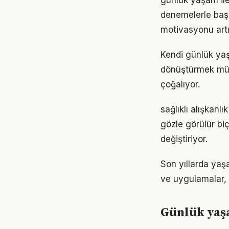
günlük yaşam ile
denemelerle başl
motivasyonu artır
Kendi günlük ya
dönüştürmek müm
çoğalıyor.
sağlıklı alışkanl
gözle görülür biç
değiştiriyor.
Son yıllarda yaş
ve uygulamalar, e
Günlük yaş