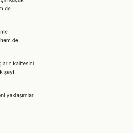
için küçük
em de
yime
 hem de
arın kalitesini
ok şeyi
eni yaklaşımlar