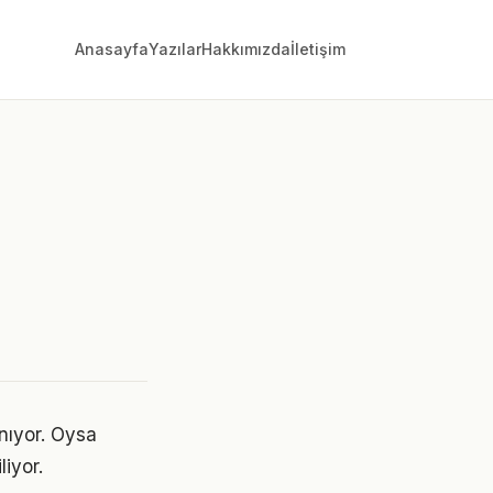
Anasayfa
Yazılar
Hakkımızda
İletişim
ınıyor. Oysa
liyor.