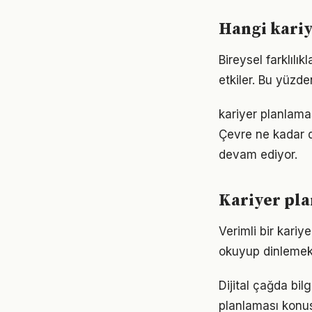
Hangi kariy
Bireysel farklıl
etkiler. Bu yüzde
kariyer planlamas
Çevre ne kadar d
devam ediyor.
Kariyer pla
Verimli bir kari
okuyup dinlemek d
Dijital çağda bil
planlaması konu