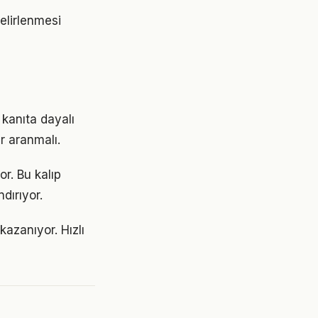
belirlenmesi
kanıta dayalı
r aranmalı.
or. Bu kalıp
dırıyor.
azanıyor. Hızlı