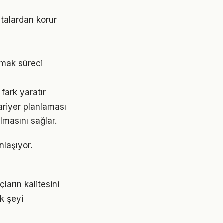
talardan korur
pmak süreci
fark yaratır
riyer planlaması
lmasını sağlar.
nlaşıyor.
ların kalitesini
ok şeyi