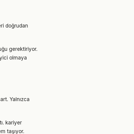
eri doğrudan
uğu gerektiriyor.
eyici olmaya
art. Yalnızca
ı. kariyer
m taşıyor.