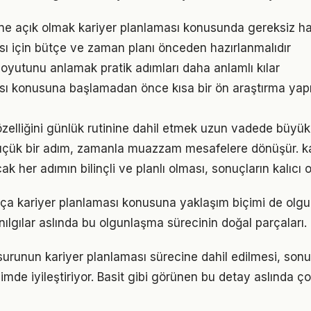
ne açık olmak kariyer planlaması konusunda gereksiz ha
sı için bütçe ve zaman planı önceden hazırlanmalıdır
oyutunu anlamak pratik adımları daha anlamlı kılar
ası konusuna başlamadan önce kısa bir ön araştırma ya
özelliğini günlük rutinine dahil etmek uzun vadede büyük 
küçük bir adım, zamanla muazzam mesafelere dönüşür. ka
k her adımın bilinçli ve planlı olması, sonuçların kalıcı o
tıkça kariyer planlaması konusuna yaklaşım biçimi de olgu
nılgılar aslında bu olgunlaşma sürecinin doğal parçaları.
urunun kariyer planlaması sürecine dahil edilmesi, sonuç
imde iyileştiriyor. Basit gibi görünen bu detay aslında ç