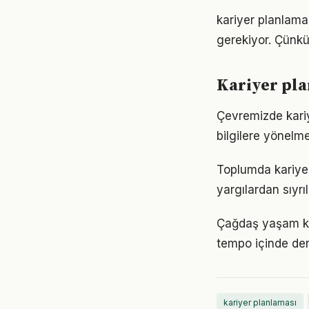
kariyer planlaması
gerekiyor. Çünkü
Kariyer pla
Çevremizde kariy
bilgilere yönelm
Toplumda kariyer 
yargılardan sıyrı
Çağdaş yaşam koş
tempo içinde den
kariyer planlaması