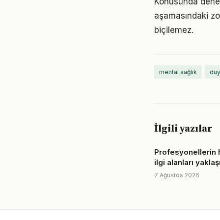
Konusunda deneyim
aşamasındaki zor
biçilemez.
mental sağlık
duy
İlgili yazılar
Profesyonellerin 
ilgi alanları yaklaş
7 Ağustos 2026