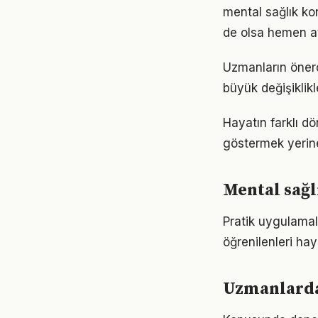
mental sağlık k
de olsa hemen at
Uzmanların önerd
büyük değişiklikl
Hayatın farklı d
göstermek yerine
Mental sağl
Pratik uygulamal
öğrenilenleri hay
Uzmanlardan