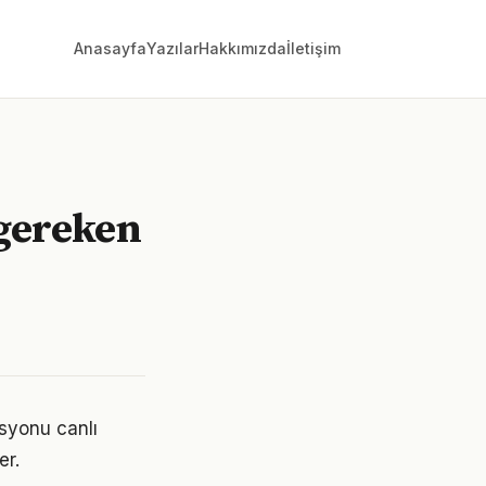
Anasayfa
Yazılar
Hakkımızda
İletişim
 gereken
syonu canlı
er.