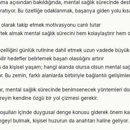
ama açısından bakıldığında, mental sağlık sürecinde dest
ratıyor. Bu özelliğe odaklanmak, başarıya giden yolu kısal
l olarak takip etmek motivasyonu canlı tutar
ek almak mental sağlık sürecini hem kolaylaştırır hem de
özelliğini günlük rutinine dahil etmek uzun vadede büyük 
ir hedefler belirlemek başarı olasılığını artırır
a da kişisel yaşam; hangi alanda olursa olsun mental sağl
. Bu zemin, farklı alanlarda birbiriyle bağlantılı gelişimler
klar, mental sağlık sürecinde benimsenecek yöntemleri do
reyin kendine özgü bir yol çizmesi gerekir.
şulları içinde duygusal denge konusu giderek önem kaza
geyi bulmak, kişisel huzurun da anahtarı haline geliyor.