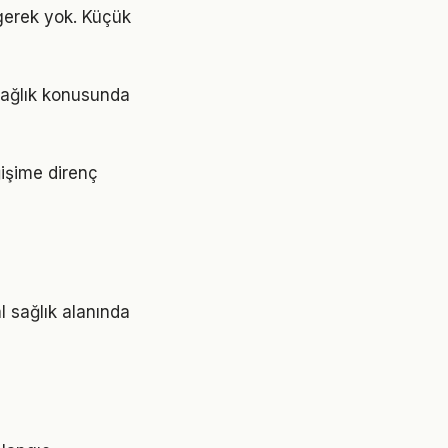
gerek yok. Küçük
sağlık konusunda
ğişime direnç
l sağlık alanında