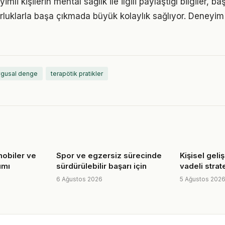
li kişilerin mental sağlık ile ilgili paylaştığı bilgiler, ba
luklarla başa çıkmada büyük kolaylık sağlıyor. Deneyim
gusal denge
terapötik pratikler
hobiler ve
Spor ve egzersiz sürecinde
Kişisel geli
ımı
sürdürülebilir başarı için
vadeli strate
6 Ağustos 2026
5 Ağustos 202