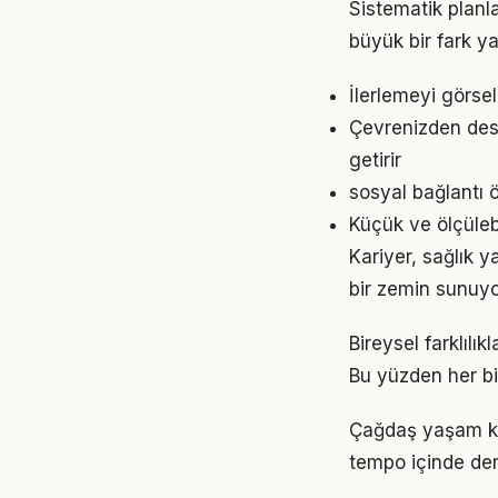
Sistematik planl
büyük bir fark ya
İlerlemeyi görse
Çevrenizden dest
getirir
sosyal bağlantı 
Küçük ve ölçülebil
Kariyer, sağlık y
bir zemin sunuyor
Bireysel farklılı
Bu yüzden her bi
Çağdaş yaşam ko
tempo içinde den