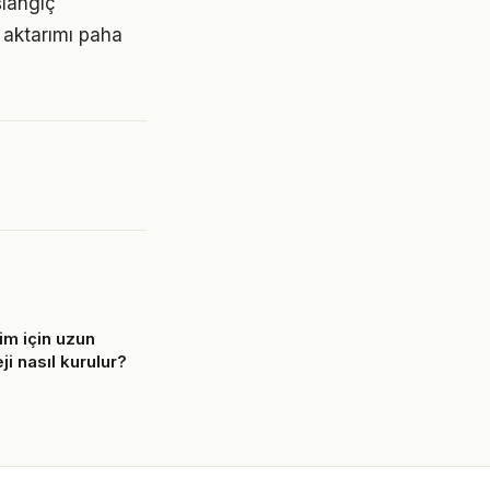
şlangıç
 aktarımı paha
şim için uzun
ji nasıl kurulur?
6