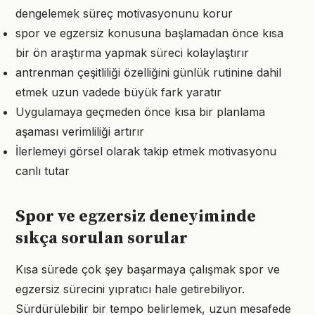
dengelemek süreç motivasyonunu korur
spor ve egzersiz konusuna başlamadan önce kısa
bir ön araştırma yapmak süreci kolaylaştırır
antrenman çeşitliliği özelliğini günlük rutinine dahil
etmek uzun vadede büyük fark yaratır
Uygulamaya geçmeden önce kısa bir planlama
aşaması verimliliği artırır
İlerlemeyi görsel olarak takip etmek motivasyonu
canlı tutar
Spor ve egzersiz deneyiminde
sıkça sorulan sorular
Kısa sürede çok şey başarmaya çalışmak spor ve
egzersiz sürecini yıpratıcı hale getirebiliyor.
Sürdürülebilir bir tempo belirlemek, uzun mesafede