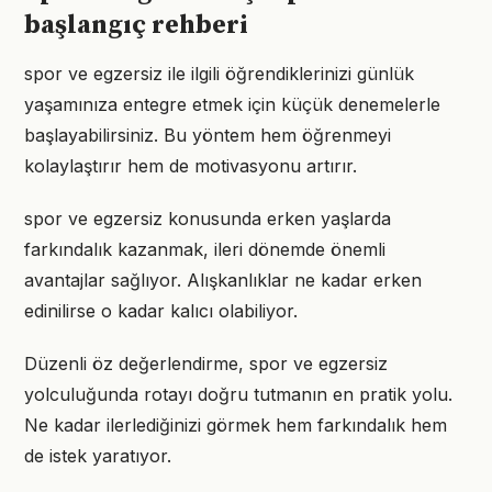
başlangıç rehberi
spor ve egzersiz ile ilgili öğrendiklerinizi günlük
yaşamınıza entegre etmek için küçük denemelerle
başlayabilirsiniz. Bu yöntem hem öğrenmeyi
kolaylaştırır hem de motivasyonu artırır.
spor ve egzersiz konusunda erken yaşlarda
farkındalık kazanmak, ileri dönemde önemli
avantajlar sağlıyor. Alışkanlıklar ne kadar erken
edinilirse o kadar kalıcı olabiliyor.
Düzenli öz değerlendirme, spor ve egzersiz
yolculuğunda rotayı doğru tutmanın en pratik yolu.
Ne kadar ilerlediğinizi görmek hem farkındalık hem
de istek yaratıyor.