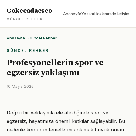
Gokceadaesco
Anasayfa
Yazılar
Hakkımızda
İletişim
GÜNCEL REHBER
Anasayfa
·
Güncel Rehber
GÜNCEL REHBER
Profesyonellerin spor ve
egzersiz yaklaşımı
10 Mayıs 2026
Doğru bir yaklaşımla ele alındığında spor ve
egzersiz, hayatımıza önemli katkılar sağlayabilir. Bu
nedenle konunun temellerini anlamak büyük önem