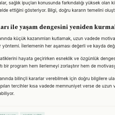
lar, sağlık ipuçları konusunda farkındalığı yüksek olan ki
elde ettiğini gösteriyor. Bilgi, doğru kararın temelini oluş
ları ile yaşam dengesini yeniden kurm
alanında küçük kazanımları kutlamak, uzun vadede motiv
bir yöntemi. İlerlemenin her aşaması değerli ve kayda değ
ratiklerini hayata geçirirken esneklik ve özgünlük denge
tı bir program hem ilerlemeyi zorlaştırır hem de motivas
anında bilinçli kararlar verebilmek için doğru bilgilere u
pılan tercihler kısa vadede memnuniyet verse de uzun
iliyor.