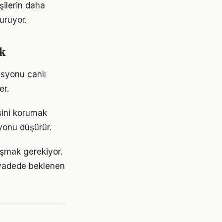
şilerin daha
turuyor.
ak
asyonu canlı
er.
sini korumak
yonu düşürür.
laşmak gerekiyor.
 vadede beklenen