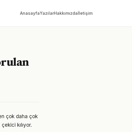
Anasayfa
Yazılar
Hakkımızda
İletişim
orulan
den çok daha çok
çekici kılıyor.